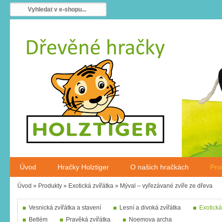
Úvod
Hračky Holztiger
O našich hračkách
Pro
Úvod
»
Produkty
»
Exotická zvířátka
»
Mýval – vyřezávané zvíře ze dřeva
Vesnická zvířátka a stavení
Lesní a divoká zvířátka
Exotická
Betlém
Pravěká zvířátka
Noemova archa