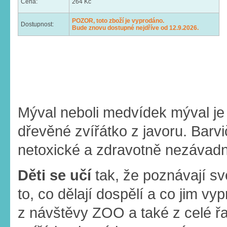
Cena:
264 Kč
POZOR, toto zboží je vyprodáno.
Dostupnost:
Bude znovu dostupné nejdříve od 12.9.2026.
Mýval neboli medvídek mýval j
dřevěné zvířátko z javoru. Barvič
netoxické a zdravotně nezávad
Děti se učí
tak, že poznávají s
to, co dělají dospělí a co jim v
z návštěvy ZOO a také z celé řa