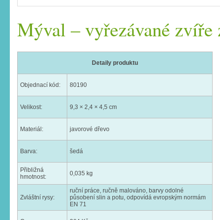
Mýval – vyřezávané zvíře 
Detaily produktu
Objednací kód:
80190
Velikost:
9,3 × 2,4 × 4,5 cm
Materiál:
javorové dřevo
Barva:
šedá
Přibližná
0,035 kg
hmotnost:
ruční práce, ručně malováno, barvy odolné
Zvláštní rysy:
působení slin a potu, odpovídá evropským normám
EN 71