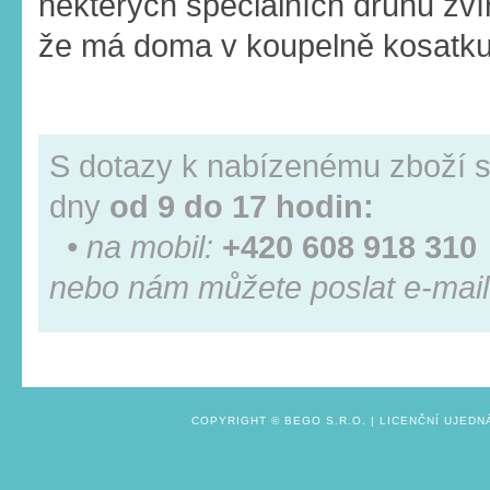
některých speciálních druhů zví
že má doma v koupelně kosatk
S dotazy k nabízenému zboží s
dny
od 9 do 17 hodin:
• na mobil:
+420 608 918 310
nebo nám můžete poslat e-mail
COPYRIGHT ©
BEGO S.R.O.
|
LICENČNÍ UJEDN