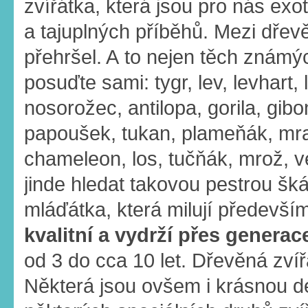
zvířátka, která jsou pro nás exo
a tajuplných příběhů. Mezi dřevě
přehršel. A to nejen těch známý
posuďte sami: tygr, lev, levhart, 
nosorožec, antilopa, gorila, gibo
papoušek, tukan, plameňák, mra
chameleon, los, tučňák, mrož, v
jinde hledat takovou pestrou šká
mláďátka, která milují především
kvalitní a vydrží přes generac
od 3 do cca 10 let. Dřevěná zví
Některá jsou ovšem i krásnou de