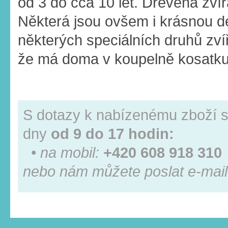
od 3 do cca 10 let. Dřevěná zví
Některá jsou ovšem i krásnou de
některých speciálních druhů zví
že má doma v koupelně kosatk
S dotazy k nabízenému zboží s
dny
od 9 do 17 hodin:
• na mobil:
+420 608 918 310
nebo nám můžete poslat e-mail