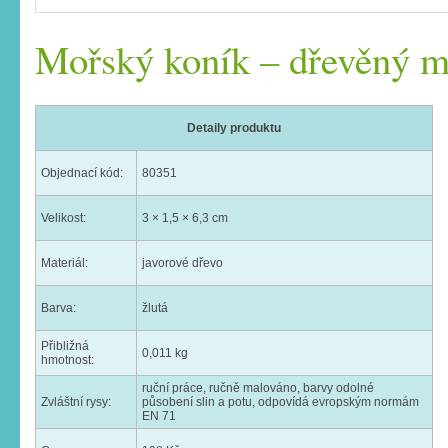
Mořský koník – dřevěný m
Detaily produktu
Objednací kód:
80351
Velikost:
3 × 1,5 × 6,3 cm
Materiál:
javorové dřevo
Barva:
žlutá
Přibližná
0,011 kg
hmotnost:
ruční práce, ručně malováno, barvy odolné
Zvláštní rysy:
působení slin a potu, odpovídá evropským normám
EN 71