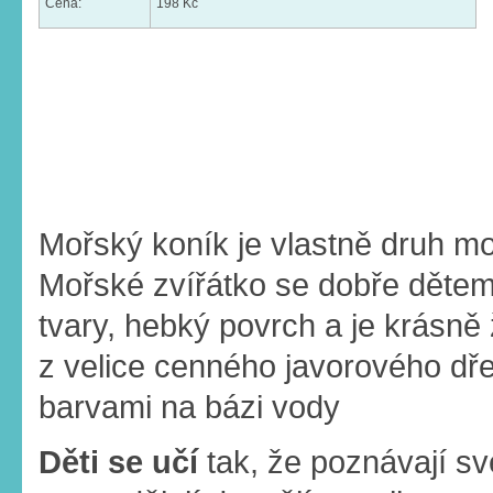
Cena:
198 Kč
Mořský koník je vlastně druh mo
Mořské zvířátko se dobře dětem
tvary, hebký povrch a je krásně
z velice cenného javorového dř
barvami na bázi vody
Děti se učí
tak, že poznávají s