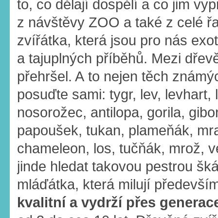
to, co dělají dospělí a co jim v
z návštěvy ZOO a také z celé řa
zvířátka, která jsou pro nás exo
a tajuplných příběhů. Mezi dřevě
přehršel. A to nejen těch známý
posuďte sami: tygr, lev, levhart, 
nosorožec, antilopa, gorila, gibo
papoušek, tukan, plameňák, mra
chameleon, los, tučňák, mrož, v
jinde hledat takovou pestrou šká
mláďátka, která milují především
kvalitní a vydrží přes generac