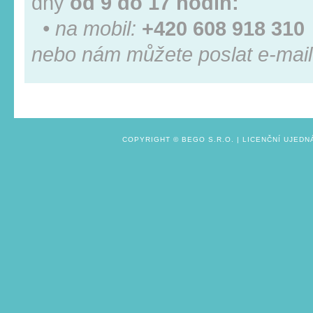
dny
od 9 do 17 hodin:
• na mobil:
+420 608 918 310
nebo nám můžete poslat e-mail
COPYRIGHT ©
BEGO S.R.O.
|
LICENČNÍ UJEDN