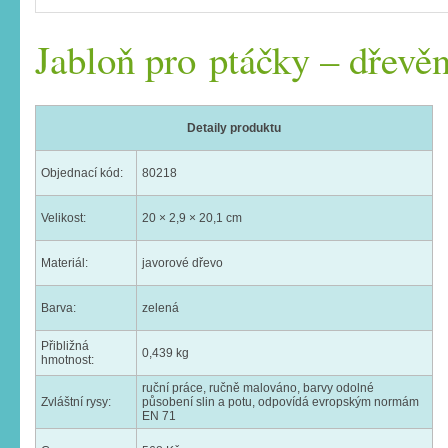
Jabloň pro ptáčky – dřevě
Detaily produktu
Objednací kód:
80218
Velikost:
20 × 2,9 × 20,1 cm
Materiál:
javorové dřevo
Barva:
zelená
Přibližná
0,439 kg
hmotnost:
ruční práce, ručně malováno, barvy odolné
Zvláštní rysy:
působení slin a potu, odpovídá evropským normám
EN 71