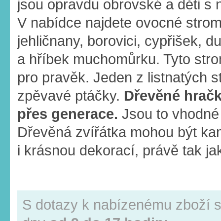
jsou opravdu obrovské a děti s n
V nabídce najdete ovocné stromy
jehličnany, borovici, cypřišek, du
a hříbek muchomůrku. Tyto strom
pro pravěk. Jeden z listnatých 
zpěvavé ptáčky.
Dřevěné hračky
přes generace.
Jsou to vhodné h
Dřevěná zvířátka mohou být ka
i krásnou dekorací, právě tak j
S dotazy k nabízenému zboží s