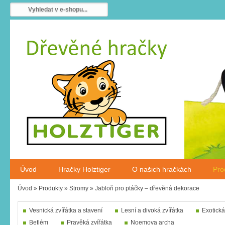
Úvod
Hračky Holztiger
O našich hračkách
Pro
Úvod
»
Produkty
»
Stromy
»
Jabloň pro ptáčky – dřevěná dekorace
Vesnická zvířátka a stavení
Lesní a divoká zvířátka
Exotická
Betlém
Pravěká zvířátka
Noemova archa